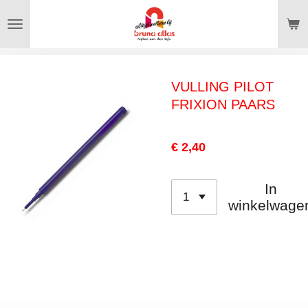
Ga
direct
naar
de
VULLING PILOT
hoofdinhoud
FRIXION PAARS
€ 2,40
In
winkelwage