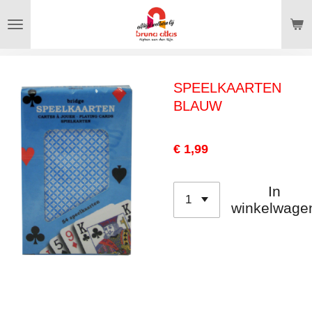
Ga
direct
naar
de
SPEELKAARTEN
hoofdinhoud
BLAUW
€ 1,99
In
winkelwage