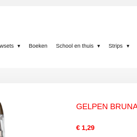
uwsets
Boeken
School en thuis
Strips
GELPEN BRUNA
€ 1,29