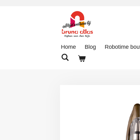
Ga
direct
naar
de
hoofdinhoud
Home
Blog
Robotime bo