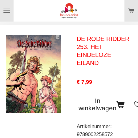
Ga
direct
naar
de
DE RODE RIDDER
hoofdinhoud
253. HET
EINDELOZE
EILAND
€ 7,99
In
winkelwagen
Artikelnummer:
9789002258572