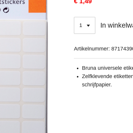
€ 1,49
In winkel
Artikelnummer:
8717439
Bruna universele etike
Zelfklevende etikett
schrijfpapier.