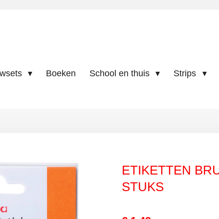
uwsets
Boeken
School en thuis
Strips
ETIKETTEN BRU
STUKS