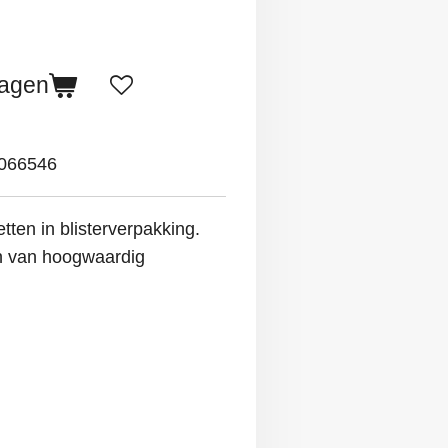
wagen
066546
tten in blisterverpakking.
en van hoogwaardig