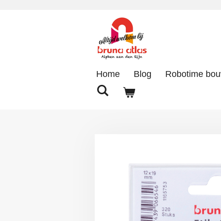
Ga
direct
naar
de
hoofdinhoud
Home
Blog
Robotime bo