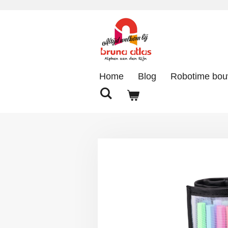
Ga
direct
naar
de
hoofdinhoud
Home
Blog
Robotime bo