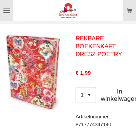
Ga
direct
naar
de
REKBARE
hoofdinhoud
BOEKENKAFT
DRESZ POETRY
€ 1,99
In
winkelwage
Artikelnummer:
8717774347140