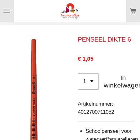
Ga
direct
naar
de
PENSEEL DIKTE 6
hoofdinhoud
€ 1,05
In
winkelwage
Artikelnummer:
4012700711052
Schoolpenseel voor
waterverf/aquarelleren.