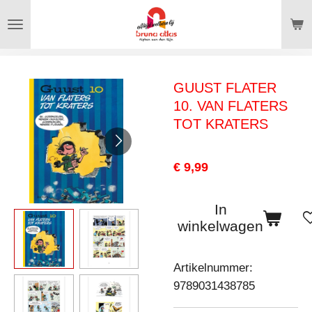
Ga
direct
naar
de
GUUST FLATER
hoofdinhoud
10. VAN FLATERS
TOT KRATERS
€ 9,99
In
winkelwagen
Artikelnummer:
9789031438785