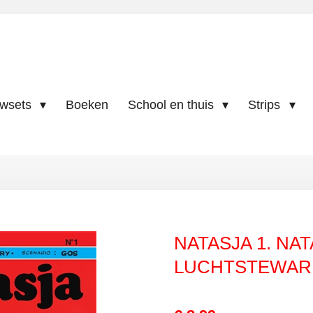
uwsets
Boeken
School en thuis
Strips
NATASJA 1. NA
LUCHTSTEWAR