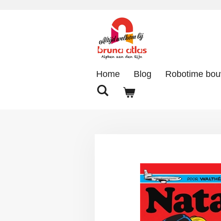
Ga
direct
naar
de
hoofdinhoud
Home
Blog
Robotime bo