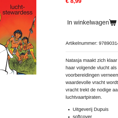
€ 8,99
In winkelwagen
Artikelnummer:
9789031
Natasja maakt zich klaar
haar volgende vlucht als
voorbereidingen verneem
waardevolle vracht word
vracht trekt de nodige a
luchtvaartpiraten.
Uitgeverij Dupuis
softcover