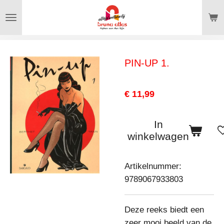
Ga
direct
naar
de
PIN-UP 1.
hoofdinhoud
€ 11,99
In
winkelwagen
Artikelnummer:
9789067933803
Deze reeks biedt een
zeer mooi beeld van de