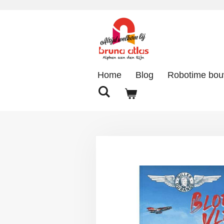
Ga
direct
naar
de
hoofdinhoud
Home
Blog
Robotime bo