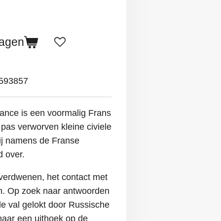
wagen
593857
urance is een voormalig Frans
 pas verworven kleine civiele
hij namens de Franse
d over.
s verdwenen, het contact met
en. Op zoek naar antwoorden
de val gelokt door Russische
naar een uithoek op de