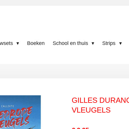
uwsets
Boeken
School en thuis
Strips
GILLES DURAN
VLEUGELS