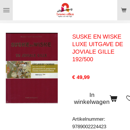
Ga
direct
naar
de
SUSKE EN WISKE
hoofdinhoud
LUXE UITGAVE DE
JOVIALE GILLE
192/500
€ 49,99
In
winkelwagen
Artikelnummer:
9789002224423