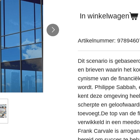
In winkelwagen
Artikelnummer:
9789460
Dit scenario is gebaseer
en brieven waarin het 
cynisme van de financiële 
wordt. Philippe Sabbah, 
kent deze omgeving heel
scherpte en geloofwaardi
toevoegt.De top van de f
verwikkeld in een meed
Frank Carvale is arrogant
bereid om succes te beha