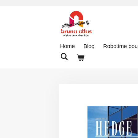
Ga
direct
naar
de
hoofdinhoud
Home
Blog
Robotime bo