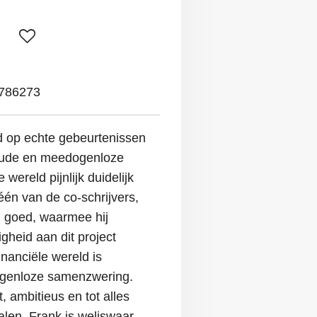
786273
d op echte gebeurtenissen
koude en meedogenloze
wereld pijnlijk duidelijk
één van de co-schrijvers,
 goed, waarmee hij
gheid aan dit project
inanciële wereld is
ogenloze samenzwering.
, ambitieus en tot alles
len. Frank is weliswaar