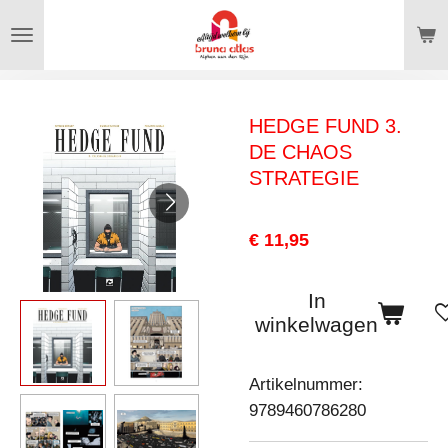
Ga
direct
naar
de
HEDGE FUND 3.
hoofdinhoud
DE CHAOS
STRATEGIE
€ 11,95
In
winkelwagen
Artikelnummer:
9789460786280