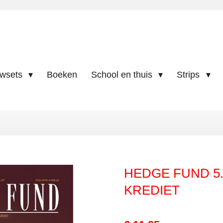
uwsets
Boeken
School en thuis
Strips
HEDGE FUND 5
KREDIET