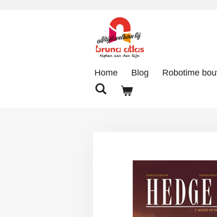
Ga
direct
naar
de
hoofdinhoud
Home
Blog
Robotime bo