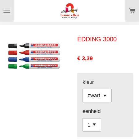
Ga
direct
naar
de
EDDING 3000
hoofdinhoud
€ 3,39
kleur
eenheid