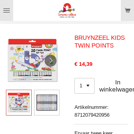
Ga
direct
naar
de
BRUYNZEEL KIDS
hoofdinhoud
TWIN POINTS
€ 14,39
In
winkelwage
Artikelnummer:
8712079420956
Ervaar twee keer