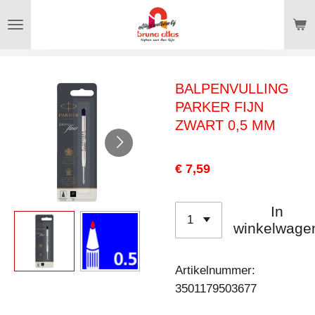
Ga
direct
naar
de
BALPENVULLING
hoofdinhoud
PARKER FIJN
ZWART 0,5 MM
€ 7,59
In
winkelwage
Artikelnummer:
3501179503677