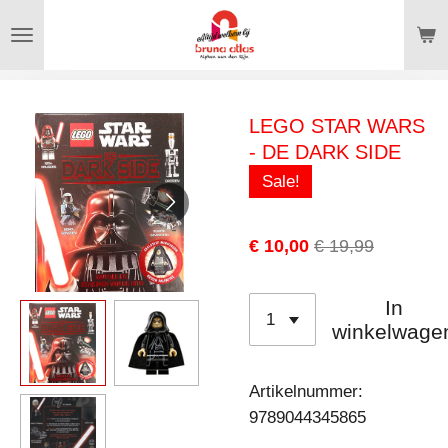
Ga
direct
naar
de
LEGO STAR WARS
hoofdinhoud
- DE DARK SIDE
Sale!
€ 10,00
€ 19,99
In
winkelwage
Artikelnummer:
9789044345865