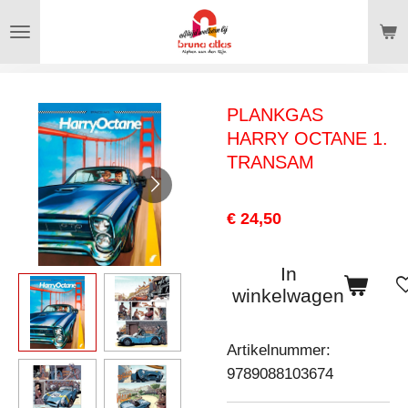
Ga
direct
naar
de
PLANKGAS
hoofdinhoud
HARRY OCTANE 1.
TRANSAM
€ 24,50
In
winkelwagen
Artikelnummer:
9789088103674