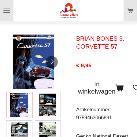
Ga
direct
naar
de
BRIAN BONES 3.
hoofdinhoud
CORVETTE 57
€ 9,95
In
winkelwagen
Artikelnummer:
9789463066891
Gecko National Desert,