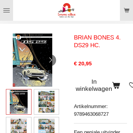
Ga
direct
naar
de
BRIAN BONES 4.
hoofdinhoud
DS29 HC.
€ 20,95
In
winkelwagen
Artikelnummer:
9789463068727
Een geniale uitvinder