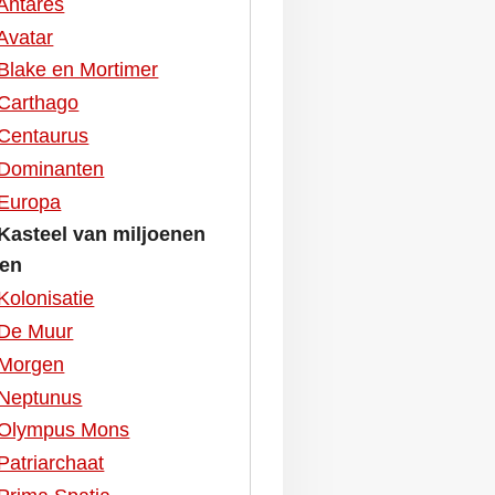
Antares
Avatar
Blake en Mortimer
Carthago
Centaurus
Dominanten
Europa
Kasteel van miljoenen
ren
Kolonisatie
De Muur
Morgen
Neptunus
Olympus Mons
Patriarchaat