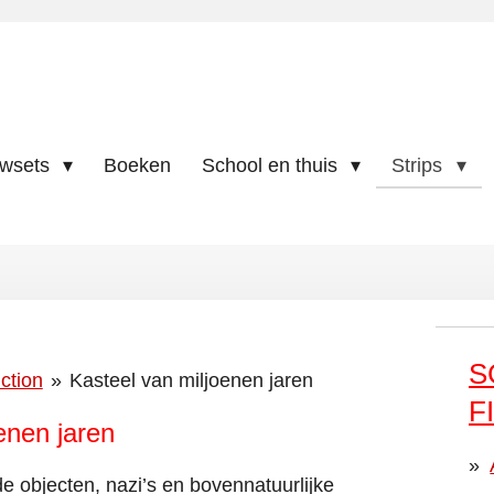
uwsets
Boeken
School en thuis
Strips
S
ction
»
Kasteel van miljoenen jaren
F
enen jaren
e objecten, nazi’s en bovennatuurlijke