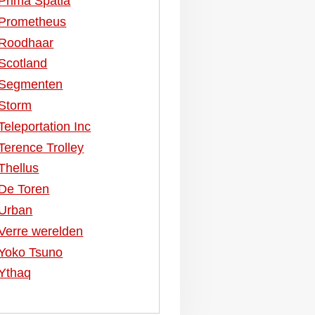
Prima Spatia
Prometheus
Roodhaar
Scotland
Segmenten
Storm
Teleportation Inc
Terence Trolley
Thellus
De Toren
Urban
Verre werelden
Yoko Tsuno
Ythaq