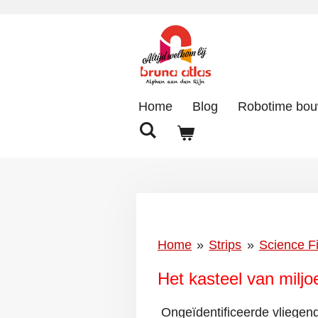
Ga
direct
naar
de
hoofdinhoud
Home
Blog
Robotime bo
Home
»
Strips
»
Science Fi
Het kasteel van miljo
Ongeïdentificeerde vliegend