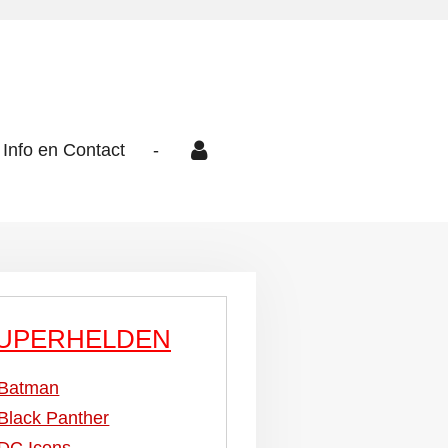
Info en Contact
-
UPERHELDEN
Batman
Black Panther
DC Icons