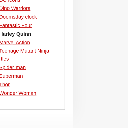
Dino Warriors
Doomsday clock
Fantastic Four
Harley Quinn
Marvel Action
Teenage Mutant Ninja
rtles
Spider-man
Superman
Thor
Wonder Woman