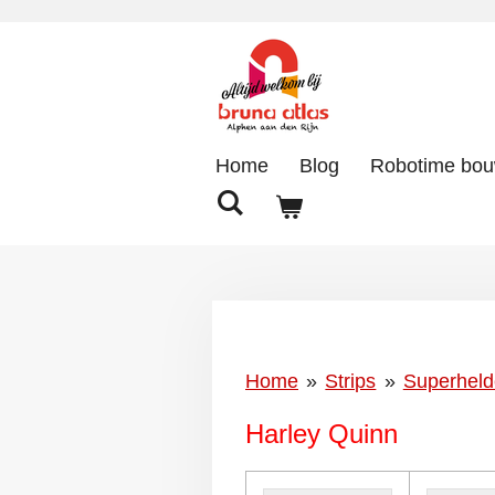
Ga
direct
naar
de
hoofdinhoud
Home
Blog
Robotime bo
Home
»
Strips
»
Superhel
Harley Quinn