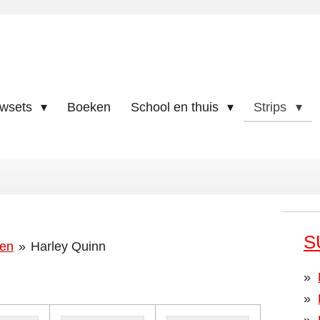
uwsets
Boeken
School en thuis
Strips
S
den
»
Harley Quinn