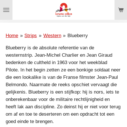
Ga
direct
naar
de
hoofdinhoud
Home
»
Strips
»
Western
»
Blueberry
Blueberry is de absolute referentie van de
westernstrip. Jean-Michel Charlier en Jean Giraud
bedenken de cultheld in 1963 voor het weekblad
Pilote. In het begin zetten ze een bonkige soldaat neer
die een lookalike is van de Franse filmster Jean-Paul
Belmondo. Naarmate de reeks opschiet vervaagt die
gelijkenis. Blueberry is een stijfkop: hij is nors, iets te
onberekenbaar voor de militaire rechtlijnigheid en
heeft lak aan discipline. Zo deinst hij er niet voor terug
om af en toe te deserteren om een opdracht tot een
goed einde te brengen.