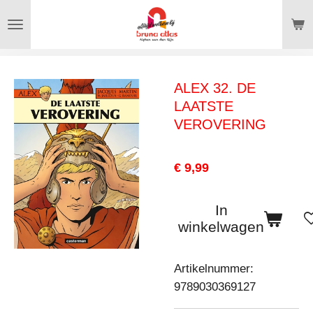
Ga
direct
naar
de
ALEX 32. DE
hoofdinhoud
LAATSTE
VEROVERING
€ 9,99
In
winkelwagen
Artikelnummer:
9789030369127