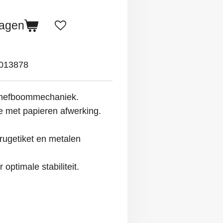
wagen
013878
t hefboommechaniek.
e met papieren afwerking.
rugetiket en metalen
optimale stabiliteit.