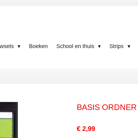
uwsets
Boeken
School en thuis
Strips
BASIS ORDNER
€ 2,99