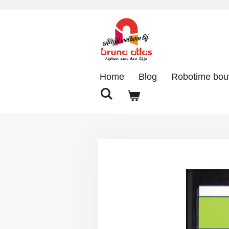
Ga
direct
naar
de
hoofdinhoud
Home
Blog
Robotime bo