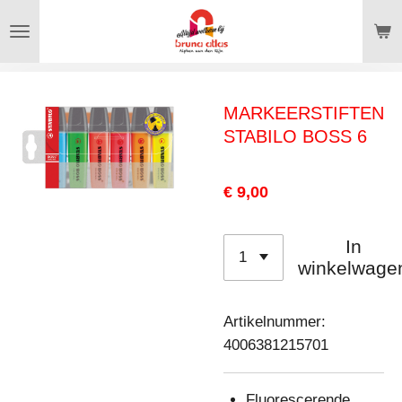
Ga
direct
naar
de
MARKEERSTIFTEN
hoofdinhoud
STABILO BOSS 6
€ 9,00
In
winkelwage
Artikelnummer:
4006381215701
Fluorescerende