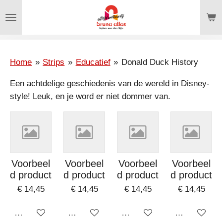
Ga
direct
naar
de
hoofdinhoud
Home
»
Strips
»
Educatief
»
Donald Duck History
Een achtdelige geschiedenis van de wereld in Disney-
style! Leuk, en je word er niet dommer van.
Voorbeel
Voorbeel
Voorbeel
Voorbeel
d product
d product
d product
d product
€ 14,45
€ 14,45
€ 14,45
€ 14,45
Uitgeschakeld
Uitgeschakeld
Uitgeschakeld
Uitgeschake