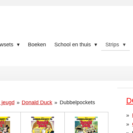
uwsets
Boeken
School en thuis
Strips
D
 jeugd
»
Donald Duck
»
Dubbelpockets