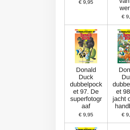
van
€ 9,95
wer
€ 9
Donald
Don
Duck
Du
dubbelpock
dubbe
et 97. De
et 9
superfotogr
jacht 
aaf
hand
€ 9,95
€ 9