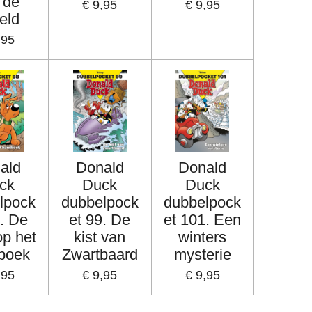
 de
€ 9,95
€ 9,95
eld
,95
ald
Donald
Donald
ck
Duck
Duck
lpock
dubbelpock
dubbelpock
8. De
et 99. De
et 101. Een
op het
kist van
winters
boek
Zwartbaard
mysterie
,95
€ 9,95
€ 9,95