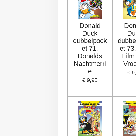
Donald
Don
Duck
Du
dubbelpock
dubbe
et 71.
et 73
Donalds
Film
Nachtmerri
Vro
e
€ 9
€ 9,95