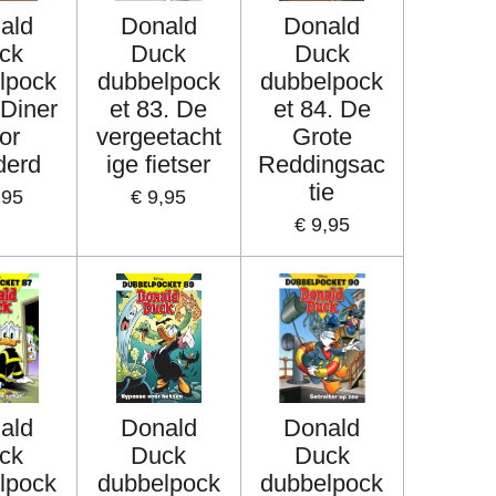
ald
Donald
Donald
ck
Duck
Duck
lpock
dubbelpock
dubbelpock
 Diner
et 83. De
et 84. De
or
vergeetacht
Grote
derd
ige fietser
Reddingsac
tie
,95
€ 9,95
€ 9,95
ald
Donald
Donald
ck
Duck
Duck
lpock
dubbelpock
dubbelpock