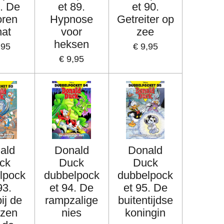
7. De
et 89.
et 90.
oren
Hypnose
Getreiter op
hat
voor
zee
heksen
,95
€ 9,95
€ 9,95
ald
Donald
Donald
ck
Duck
Duck
lpock
dubbelpock
dubbelpock
93.
et 94. De
et 95. De
ij de
rampzalige
buitentijdse
nzen
nies
koningin