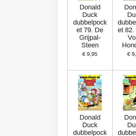
Donald
Don
Duck
Du
dubbelpock
dubbe
et 79. De
et 82.
Grijpal-
Vo
Steen
Hon
€ 9,95
€ 9
Donald
Don
Duck
Du
dubbelpock
dubbe