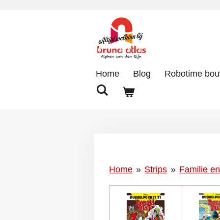
Ga
direct
naar
de
hoofdinhoud
Home
Blog
Robotime bo
Home
»
Strips
»
Familie en