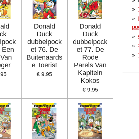
ald
Donald
Donald
po
ck
Duck
Duck
lpock
dubbelpock
dubbelpock
. Een
et 76. De
et 77. De
 Van
Buitenaards
Rode
eger
e Toerist
Parels Van
Kapitein
,95
€ 9,95
Kokos
€ 9,95