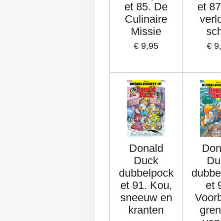
et 85. De
et 8
Culinaire
verl
Missie
sc
€ 9,95
€ 9
Donald
Don
Duck
Du
dubbelpock
dubbe
et 91. Kou,
et 
sneeuw en
Voorb
kranten
gre