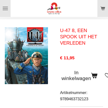
Ga
direct
naar
de
U-47 8, EEN
hoofdinhoud
SPOOK UIT HET
VERLEDEN
€ 11,95
In
winkelwagen
Artikelnummer:
9789463732123