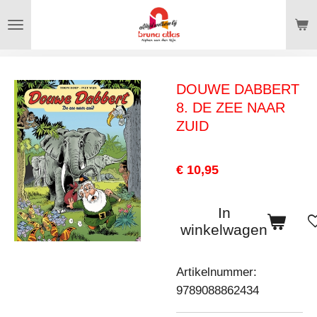
Ga
direct
naar
de
DOUWE DABBERT
hoofdinhoud
8. DE ZEE NAAR
ZUID
€ 10,95
In
winkelwagen
Artikelnummer:
9789088862434