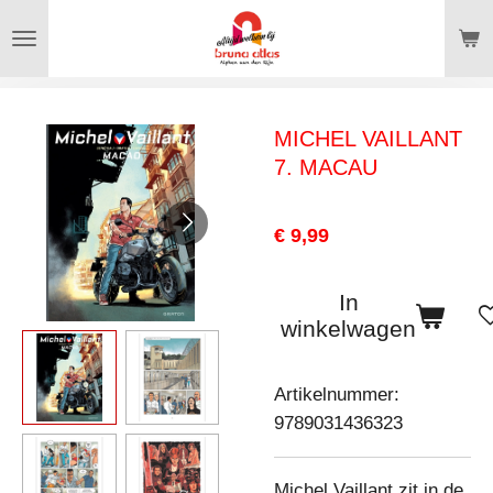
Ga
direct
naar
de
MICHEL VAILLANT
hoofdinhoud
7. MACAU
€ 9,99
In
winkelwagen
Artikelnummer:
9789031436323
Michel Vaillant zit in de