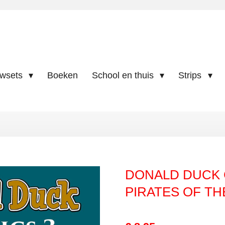
uwsets
Boeken
School en thuis
Strips
DONALD DUCK C
PIRATES OF T