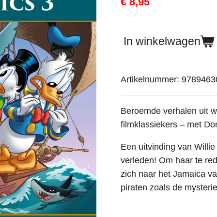
€ 8,95
In winkelwagen
Artikelnummer:
9789463
Beroemde verhalen uit we
filmklassiekers – met Do
Een uitvinding van Willie 
verleden! Om haar te re
zich naar het Jamaica v
piraten zoals de mysteri