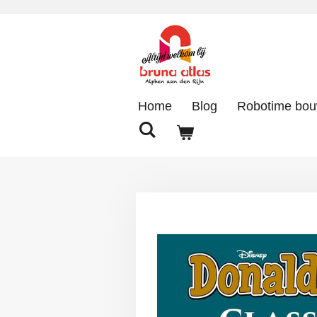
Ga
direct
naar
de
hoofdinhoud
Home
Blog
Robotime bo