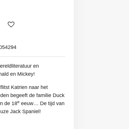
054294
reldliteratuur en
nald en Mickey!
flitst Katrien naar het
dden begeeft de familie Duck
e
an de 18
eeuw… De tijd van
euze Jack Spaniel!