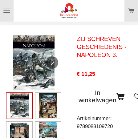
Ga
direct
naar
de
ZIJ SCHREVEN
hoofdinhoud
GESCHIEDENIS -
NAPOLEON 3.
€ 11,25
In
winkelwagen
Artikelnummer:
9789088109720