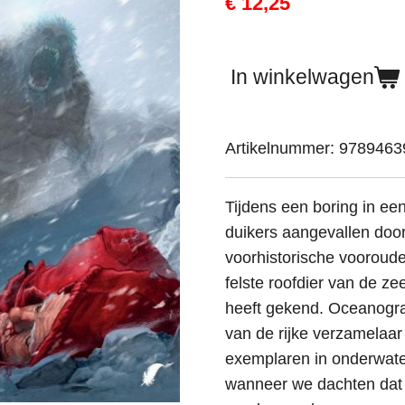
€ 12,25
In winkelwagen
Artikelnummer:
9789463
Tijdens een boring in e
duikers aangevallen doo
voorhistorische vooroude
felste roofdier van de ze
heeft gekend. Oceanograa
van de rijke verzamelaar 
exemplaren in onderwate
wanneer we dachten dat 