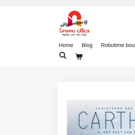
Ga
direct
naar
de
hoofdinhoud
Home
Blog
Robotime bo