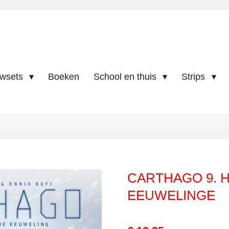
uwsets
Boeken
School en thuis
Strips
CARTHAGO 9. H
EEUWELINGE