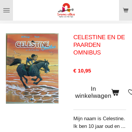
Ga
direct
naar
de
CELESTINE EN DE
hoofdinhoud
PAARDEN
OMNIBUS
€ 10,95
In
winkelwagen
Mijn naam is Celestine.
Ik ben 10 jaar oud en ...