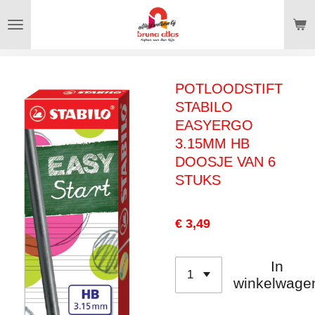
Ga
direct
naar
de
POTLOODSTIFT
hoofdinhoud
STABILO
EASYERGO
3.15MM HB
DOOSJE VAN 6
STUKS
€ 3,49
In
winkelwage