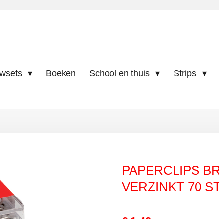
uwsets
Boeken
School en thuis
Strips
PAPERCLIPS B
VERZINKT 70 S