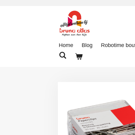
Ga
direct
naar
de
hoofdinhoud
Home
Blog
Robotime bo