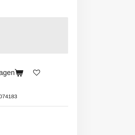
wagen
074183