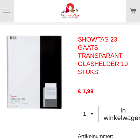
Ga
direct
naar
de
SHOWTAS 23-
hoofdinhoud
GAATS
TRANSPARANT
GLASHELDER 10
STUKS
€ 1,99
In
winkelwage
Artikelnummer: