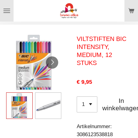
Ga
direct
naar
de
VILTSTIFTEN BIC
hoofdinhoud
INTENSITY,
MEDIUM, 12
STUKS
€ 9,95
In
winkelwage
Artikelnummer:
3086123538818