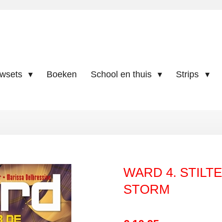
uwsets
Boeken
School en thuis
Strips
WARD 4. STILT
STORM