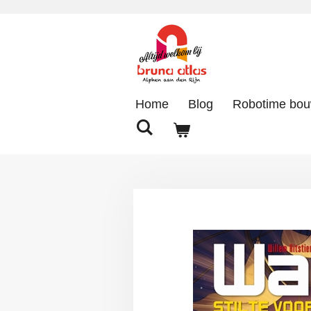
Ga
direct
naar
de
hoofdinhoud
Home
Blog
Robotime bo