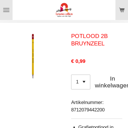
Ga
direct
naar
de
POTLOOD 2B
hoofdinhoud
BRUYNZEEL
€ 0,99
In
winkelwage
Artikelnummer:
8712079442200
Grafietpotlood in