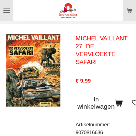
Ga
direct
naar
de
MICHEL VAILLANT
hoofdinhoud
27. DE
VERVLOEKTE
SAFARI
€ 9,99
In
winkelwagen
Artikelnummer:
9070816636