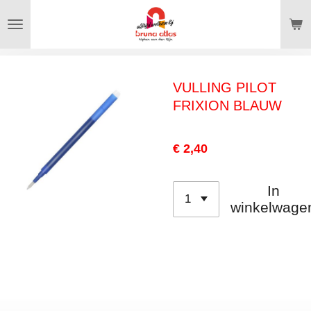
Ga
direct
naar
de
VULLING PILOT
hoofdinhoud
FRIXION BLAUW
€ 2,40
In
winkelwage