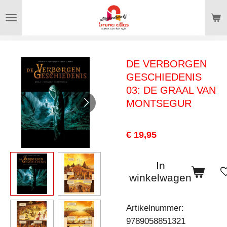
Ga
direct
naar
de
DE VERBORGEN
hoofdinhoud
GESCHIEDENIS
03: DE GRAAL VAN
MONTSEGUR
€ 19,95
In
winkelwagen
Artikelnummer:
9789058851321