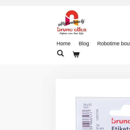
Ga
direct
naar
de
hoofdinhoud
Home
Blog
Robotime bo