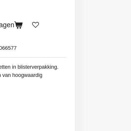
wagen
066577
tten in blisterverpakking.
en van hoogwaardig