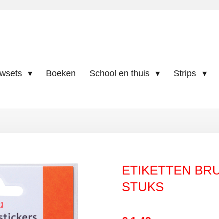
uwsets
Boeken
School en thuis
Strips
ETIKETTEN BRU
STUKS