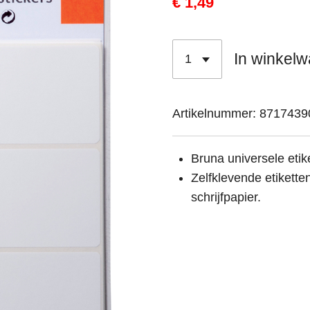
€ 1,49
In winkel
Artikelnummer:
8717439
Bruna universele etike
Zelfklevende etikett
schrijfpapier.