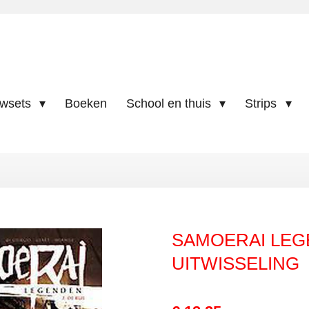
uwsets
Boeken
School en thuis
Strips
SAMOERAI LEG
UITWISSELING