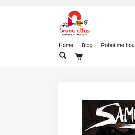
Ga
direct
naar
de
hoofdinhoud
Home
Blog
Robotime bo