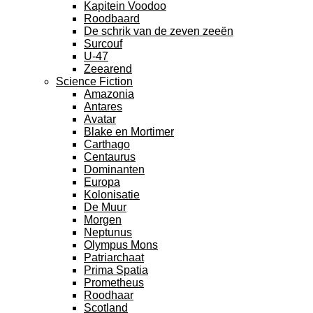
Kapitein Voodoo
Roodbaard
De schrik van de zeven zeeën
Surcouf
U-47
Zeearend
Science Fiction
Amazonia
Antares
Avatar
Blake en Mortimer
Carthago
Centaurus
Dominanten
Europa
Kolonisatie
De Muur
Morgen
Neptunus
Olympus Mons
Patriarchaat
Prima Spatia
Prometheus
Roodhaar
Scotland