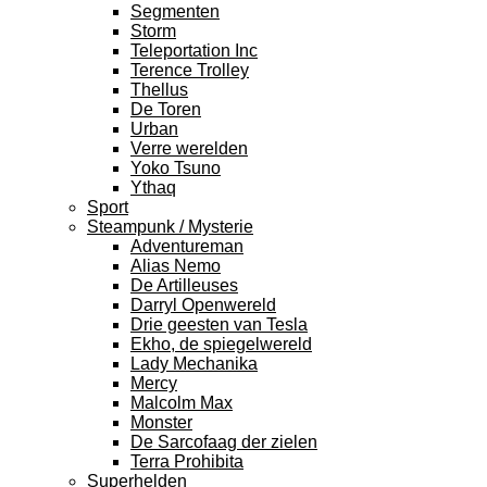
Segmenten
Storm
Teleportation Inc
Terence Trolley
Thellus
De Toren
Urban
Verre werelden
Yoko Tsuno
Ythaq
Sport
Steampunk / Mysterie
Adventureman
Alias Nemo
De Artilleuses
Darryl Openwereld
Drie geesten van Tesla
Ekho, de spiegelwereld
Lady Mechanika
Mercy
Malcolm Max
Monster
De Sarcofaag der zielen
Terra Prohibita
Superhelden