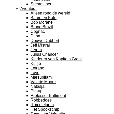
Streamliner
Avontuur
Alleen rond de wereld
Baard en Kale
Bob Morane
Bruno Brazil
Cognac
Djinn
Douwe Dabbert
Jeff Mistral
Jerom
Julius Chancer
Kinderen van Kapitein Grant
Kuifje
Lefranc
Love
Marsupilami
Valarie Moore
Natasja
Pin-up
Professor Baltimont
Robbedoes
Rommelgem
Het Spookschip
Twee jaar Vakantie