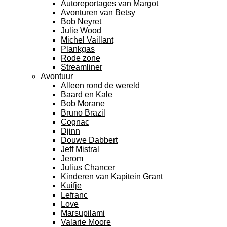
Autoreportages van Margot
Avonturen van Betsy
Bob Neyret
Julie Wood
Michel Vaillant
Plankgas
Rode zone
Streamliner
Avontuur
Alleen rond de wereld
Baard en Kale
Bob Morane
Bruno Brazil
Cognac
Djinn
Douwe Dabbert
Jeff Mistral
Jerom
Julius Chancer
Kinderen van Kapitein Grant
Kuifje
Lefranc
Love
Marsupilami
Valarie Moore