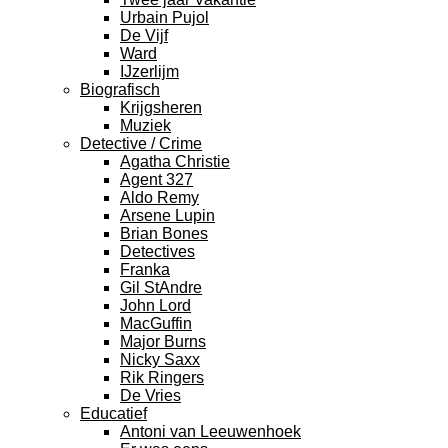
Urbain Pujol
De Vijf
Ward
IJzerlijm
Biografisch
Krijgsheren
Muziek
Detective / Crime
Agatha Christie
Agent 327
Aldo Remy
Arsene Lupin
Brian Bones
Detectives
Franka
Gil StAndre
John Lord
MacGuffin
Major Burns
Nicky Saxx
Rik Ringers
De Vries
Educatief
Antoni van Leeuwenhoek