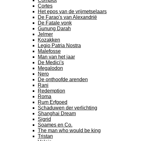
Complot
Cortes
Het epos van de vrijmetselaars
De Farao's van Alexandrië
De Fatale vonk
Gunung Darah
Jelmer
Kozakken
Legio Patria Nostra
Malefosse
Man van het jaar
De Medici's
Megalodon
Nero
De onthoofde arenden
Rani
Redemption
Roma
Rum Erfgoed
Schaduwen der verlichting
Shanghai Dream
Sigrid
Soames en Co.
The man who would be king
Tristan