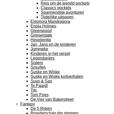
Reis om de wereld pockets
Classics pockets
Spannendste avonturen
Tijdelijke uitgaven
Eleonora Mandragora
Enola Holmes
Greenwood
Grieselstate
Hexeleintje
Jan, Jans en de kinderen
Jommeke
Kinderen in het verzet
Legendariërs
Sisters
Smurfen
Suske en Wiske
Suske en Wiske kortverhalen
Suus & Sas
Te Paard!
Tits
Tom Poes
De Vier van Bakerstreet
Fantasy
De 5 Rijken
Broederschap der stormen