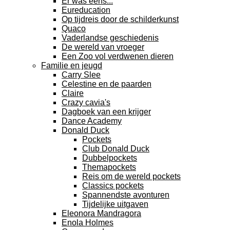
Er was eens...
Eureducation
Op tijdreis door de schilderkunst
Quaco
Vaderlandse geschiedenis
De wereld van vroeger
Een Zoo vol verdwenen dieren
Familie en jeugd
Carry Slee
Celestine en de paarden
Claire
Crazy cavia's
Dagboek van een krijger
Dance Academy
Donald Duck
Pockets
Club Donald Duck
Dubbelpockets
Themapockets
Reis om de wereld pockets
Classics pockets
Spannendste avonturen
Tijdelijke uitgaven
Eleonora Mandragora
Enola Holmes