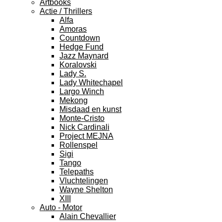
Artbooks
Actie / Thrillers
Alfa
Amoras
Countdown
Hedge Fund
Jazz Maynard
Koralovski
Lady S.
Lady Whitechapel
Largo Winch
Mekong
Misdaad en kunst
Monte-Cristo
Nick Cardinali
Project MEJNA
Rollenspel
Sigi
Tango
Telepaths
Vluchtelingen
Wayne Shelton
XIII
Auto - Motor
Alain Chevallier