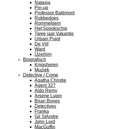
Natasja
Pin-up
Professor Baltimont
Robbedoes
Rommelgem
Het Spookschip
Twee jaar Vakantie
Urbain Pujol
De Vijf
Ward
IJzerlijm
Biografisch
Krijgsheren
Muziek
Detective / Crime
Agatha Christie
Agent 327
Aldo Remy
Arsene Lupin
Brian Bones
Detectives
Franka
Gil StAndre
John Lord
MacGuffin