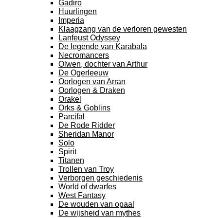
Gadiro
Huurlingen
Imperia
Klaagzang van de verloren gewesten
Lanfeust Odyssey
De legende van Karabala
Necromancers
Olwen, dochter van Arthur
De Ogerleeuw
Oorlogen van Arran
Oorlogen & Draken
Orakel
Orks & Goblins
Parcifal
De Rode Ridder
Sheridan Manor
Solo
Spirit
Titanen
Trollen van Troy
Verborgen geschiedenis
World of dwarfes
West Fantasy
De wouden van opaal
De wijsheid van mythes