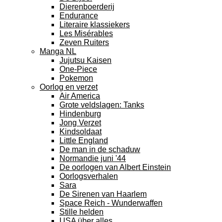
Dierenboerderij
Endurance
Literaire klassiekers
Les Misérables
Zeven Ruiters
Manga NL
Jujutsu Kaisen
One-Piece
Pokemon
Oorlog en verzet
Air America
Grote veldslagen: Tanks
Hindenburg
Jong Verzet
Kindsoldaat
Little England
De man in de schaduw
Normandie juni '44
De oorlogen van Albert Einstein
Oorlogsverhalen
Sara
De Sirenen van Haarlem
Space Reich - Wunderwaffen
Stille helden
USA über alles