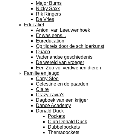
Major Burns
Nicky Saxx
Rik Ringers
De Vries
Educatief
Antoni van Leeuwenhoek
Er was eens...
Eureducation
Op tijdreis door de schilderkunst
Quaco
Vaderlandse geschiedenis
De wereld van vroeger
Een Zoo vol verdwenen dieren
Familie en jeugd
Carry Slee
Celestine en de paarden
Claire
Crazy cavia's
Dagboek van een krijger
Dance Academy
Donald Duck
Pockets
Club Donald Duck
Dubbelpockets
Themapockets