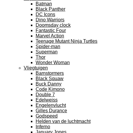
Batman
Black Panther
DC Icons
Dino Warriors
Doomsday clock
Fantastic Four
Marvel Action
Teenage Mutant Ninja Turtles
Spider-man
Superman
Thor
Wonder Woman
Vliegtuigen
Barnstormers
Black Squaw
Buck Danny
Code Kimono
Double 7
Edelweiss
Engelenvlucht
Gilles Durance
Godspeed
Helden van de luchtmacht
Inferno
January Jones