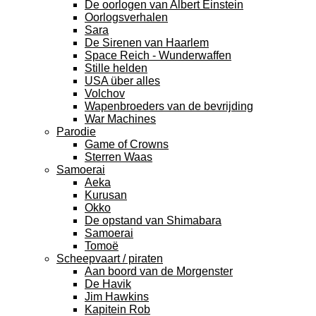
De oorlogen van Albert Einstein
Oorlogsverhalen
Sara
De Sirenen van Haarlem
Space Reich - Wunderwaffen
Stille helden
USA über alles
Volchov
Wapenbroeders van de bevrijding
War Machines
Parodie
Game of Crowns
Sterren Waas
Samoerai
Aeka
Kurusan
Okko
De opstand van Shimabara
Samoerai
Tomoë
Scheepvaart / piraten
Aan boord van de Morgenster
De Havik
Jim Hawkins
Kapitein Rob