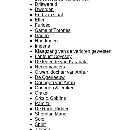
Driftwereld
Dwergen
Eed van staal
Elfen
Furioso
Game of Thrones
Gadiro
Huurlingen
Imperia
Klaagzang van de verloren gewesten
Lanfeust Odyssey
De legende van Karabala
Necromancers
Olwen, dochter van Arthur
De Ogerleeuw
Oorlogen van Arran
Oorlogen & Draken
Orakel
Orks & Goblins
Parcifal
De Rode Ridder
Sheridan Manor
Solo
Spirit
Titanen