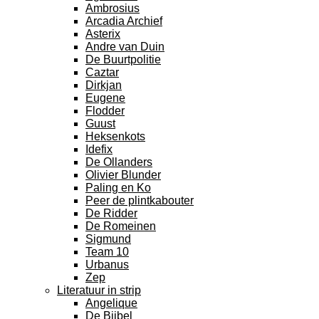
Ambrosius
Arcadia Archief
Asterix
Andre van Duin
De Buurtpolitie
Caztar
Dirkjan
Eugene
Flodder
Guust
Heksenkots
Idefix
De Ollanders
Olivier Blunder
Paling en Ko
Peer de plintkabouter
De Ridder
De Romeinen
Sigmund
Team 10
Urbanus
Zep
Literatuur in strip
Angelique
De Bijbel