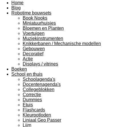
Home
Blog
Robotime bouwsets
Book Nooks
Miniatuurhuisjes
Bloemen en Planten
Voertuigen
Muziekinstrumenten
Knikkerbanen / Mechanische modellen
Gebouwen
Decoratief
Actie
Displays / vitrines
Boeken
School en thuis
Schoolagenda's
Docentenagenda's
Collegeblokken
Correctie
Dummies
Etuis
Flashcards
Kleurpotloden
Liniaal Geo Passer
Lijm