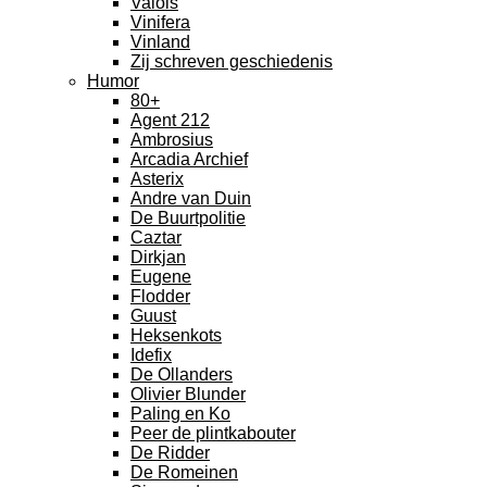
Valois
Vinifera
Vinland
Zij schreven geschiedenis
Humor
80+
Agent 212
Ambrosius
Arcadia Archief
Asterix
Andre van Duin
De Buurtpolitie
Caztar
Dirkjan
Eugene
Flodder
Guust
Heksenkots
Idefix
De Ollanders
Olivier Blunder
Paling en Ko
Peer de plintkabouter
De Ridder
De Romeinen