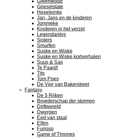
Greenwood
Grieselstate
Hexeleintje
Jan, Jans en de kinderen
Jommeke
Kinderen in het verzet
Legendariërs
Sisters
Smurfen
Suske en Wiske
Suske en Wiske kortverhalen
Suus & Sas
Te Paard!
Tits
Tom Poes
De Vier van Bakerstreet
Fantasy
De 5 Rijken
Broederschap der stormen
Driftwereld
Dwergen
Eed van staal
Elfen
Furioso
Game of Thrones