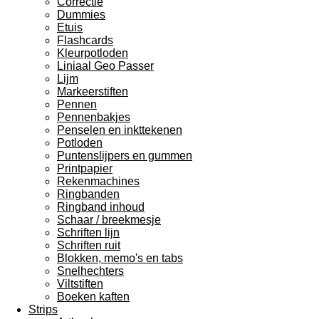
Correctie
Dummies
Etuis
Flashcards
Kleurpotloden
Liniaal Geo Passer
Lijm
Markeerstiften
Pennen
Pennenbakjes
Penselen en inkttekenen
Potloden
Puntenslijpers en gummen
Printpapier
Rekenmachines
Ringbanden
Ringband inhoud
Schaar / breekmesje
Schriften lijn
Schriften ruit
Blokken, memo's en tabs
Snelhechters
Viltstiften
Boeken kaften
Strips