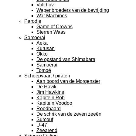
Volchov
Wapenbroeders van de bevrijding
War Machines
Parodie
Game of Crowns
Sterren Waas
Samoerai
Aeka
Kurusan
Okko
De opstand van Shimabara
Samoerai
Tomoë
Scheepvaart / piraten
Aan boord van de Morgenster
De Havik
Jim Hawkins
Kapitein Rob
Kapitein Voodoo
Roodbaard
De schrik van de zeven zeeën
Surcouf
U-47
Zeearend
Science Fiction