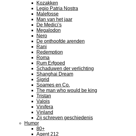
Kozakken
Legio Patria Nostra
Malefosse
Man van het jaar
De Medici's
Megalodon
Nero
De onthoofde arenden
Rani
Redemption
Roma
Rum Erfgoed
Schaduwen der verlichting
Shanghai Dream
Sigrid
Soames en Co.
The man who would be king
Tristan
Valois
Vinifera
Vinland
Zij schreven geschiedenis
Humor
80+
Agent 212