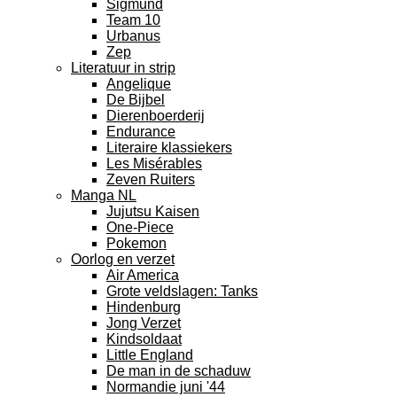
Sigmund
Team 10
Urbanus
Zep
Literatuur in strip
Angelique
De Bijbel
Dierenboerderij
Endurance
Literaire klassiekers
Les Misérables
Zeven Ruiters
Manga NL
Jujutsu Kaisen
One-Piece
Pokemon
Oorlog en verzet
Air America
Grote veldslagen: Tanks
Hindenburg
Jong Verzet
Kindsoldaat
Little England
De man in de schaduw
Normandie juni '44