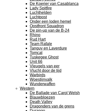
De Koerier van Casablanca
Lady Spitfire
Luchthelden
Luchtpost
Onder een loden hemel
Oostfront Squadron
De pin-up van de B-24
Rhino
Rud Hart
Team Rafale
Tanguy en Laverdure
Tomcat
Tuskegee Ghost
Unit 66
Vleugels van eer
Vlucht door de tijd
Warbirds
Woestijnvalk
Wunderwaffen
Western
De Ballade van Carol Welsh
Blauwbloezen
Death Valley
Dragonders van de grens
Durango