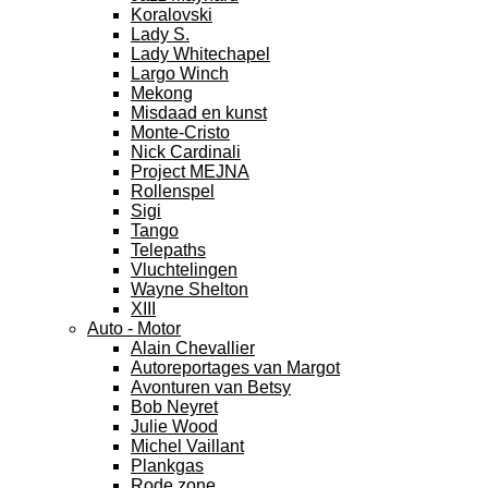
Koralovski
Lady S.
Lady Whitechapel
Largo Winch
Mekong
Misdaad en kunst
Monte-Cristo
Nick Cardinali
Project MEJNA
Rollenspel
Sigi
Tango
Telepaths
Vluchtelingen
Wayne Shelton
XIII
Auto - Motor
Alain Chevallier
Autoreportages van Margot
Avonturen van Betsy
Bob Neyret
Julie Wood
Michel Vaillant
Plankgas
Rode zone