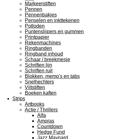
Markeerstiften
Pennen
Pennenbakjes
Penselen en inkttekenen
Potloden
Puntenslijpers en gummen
Printpapier
Rekenmachines
Ringbanden
Ringband inhoud
Schaar / breekmesje
Schriften lijn
Schriften ruit
Blokken, memo's en tabs
Snelhechters
Viltstiften
Boeken kaften
Strips
Artbooks
Actie / Thrillers
Alfa
Amoras
Countdown
Hedge Fund
Jazz Maynard