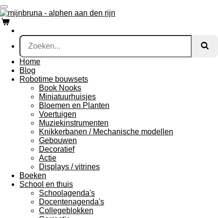
Ga
direct
naar
de
hoofdinhoud
Home
Blog
Robotime bouwsets
Book Nooks
Miniatuurhuisjes
Bloemen en Planten
Voertuigen
Muziekinstrumenten
Knikkerbanen / Mechanische modellen
Gebouwen
Decoratief
Actie
Displays / vitrines
Boeken
School en thuis
Schoolagenda's
Docentenagenda's
Collegeblokken