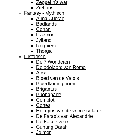
Zeppelin's war
Zielloos
Fantasy - Mythisch
Alma Cubrae
Badlands
Conan
Daemon
Jylland
Requiem
Thorgal
Historisch
De 7 Wonderen
De adelaars van Rome
Alex
Bloed van de Valois
Bloedkoninginnen
Brigantus
Buonaparte
Complot
Cortes
Het epos van de vrijmetselaars
De Farao's van Alexandrië
De Fatale vonk
Gunung Darah
Jelmer